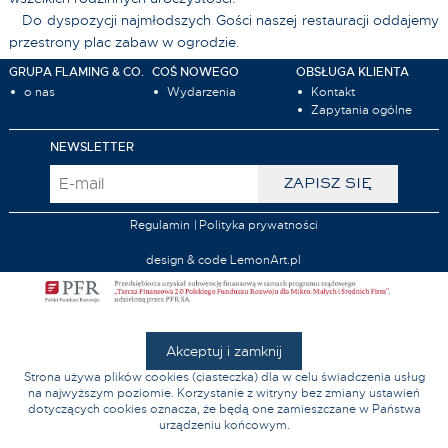
Do dyspozycji najmłodszych Gości naszej restauracji oddajemy
przestrony plac zabaw w ogrodzie.
GRUPA FLAMING & CO.
COŚ NOWEGO
OBSŁUGA KLIENTA
o nas
Wydarzenia
Kontakt
Zapytania ogólne
NEWSLETTER
Regulamin
Polityka prywatności
design & code LemonArt.pl
Akceptuj i zamknij
Strona używa plików cookies (ciasteczka) dla w celu świadczenia usług
na najwyższym poziomie. Korzystanie z witryny bez zmiany ustawień
dotyczących cookies oznacza, że będą one zamieszczane w Państwa
urządzeniu końcowym.