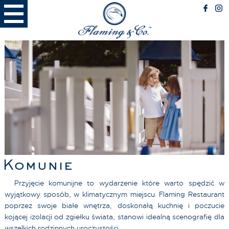
RESTAURACJA
Menu
Miejsce spotkań
Miejsce przyjazne Psom
BIZNES
Spotkania biznesowe
Catering
Nietypowe lokalizacje
RODZINA
Przyjęcia rodzinne
Komunie
FLAMING LATTE
Latte Menu
Przyjęcie komunijne to wydarzenie które warto spędzić w
Miejsce
wyjątkowy sposób, w klimatycznym miejscu. Flaming Restaurant
poprzez swoje białe wnętrza, doskonałą kuchnię i poczucie
kojącej izolacji od zgiełku świata, stanowi idealną scenografię dla
wszelkich rodzinnych uroczystości.