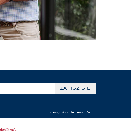
design & code LemonArt.pl