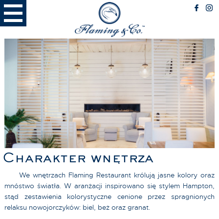
RESTAURACJA
Menu
Miejsce spotkań
Miejsce przyjazne Psom
BIZNES
Spotkania biznesowe
Catering
Nietypowe lokalizacje
RODZINA
Przyjęcia rodzinne
Charakter wnętrza
FLAMING LATTE
Latte Menu
We wnętrzach Flaming Restaurant królują jasne kolory oraz
Miejsce
mnóstwo światła. W aranżacji inspirowano się stylem Hampton,
stąd zestawienia kolorystyczne cenione przez spragnionych
relaksu nowojorczyków: biel, beż oraz granat
.