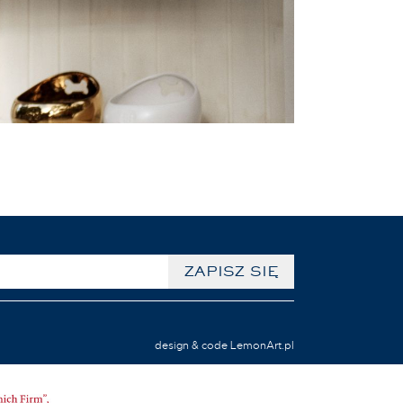
design & code LemonArt.pl