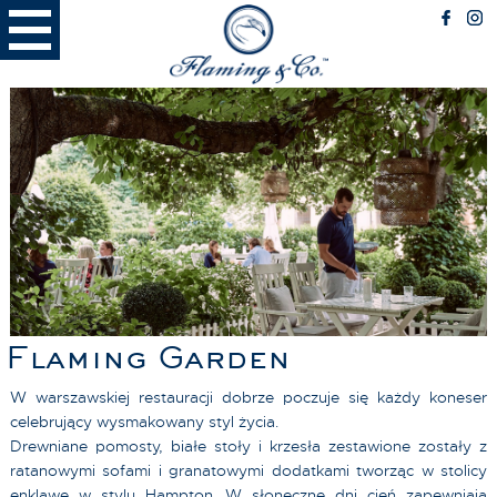
RESTAURACJA
Menu
Miejsce spotkań
Miejsce przyjazne Psom
BIZNES
Spotkania biznesowe
Catering
Nietypowe lokalizacje
RODZINA
Przyjęcia rodzinne
Flaming Garden
FLAMING LATTE
Latte Menu
W warszawskiej restauracji dobrze poczuje się każdy koneser
Miejsce
celebrujący wysmakowany styl życia.
Drewniane pomosty, białe stoły i krzesła zestawione zostały z
ratanowymi sofami i granatowymi dodatkami tworząc w stolicy
enklawę w stylu Hampton. W słoneczne dni cień zapewniają