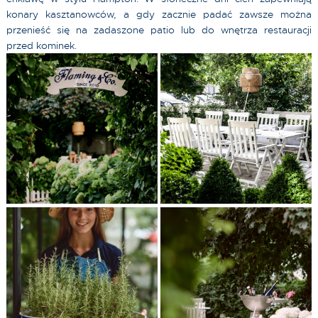
konary kasztanowców, a gdy zacznie padać zawsze można
przenieść się na zadaszone patio lub do wnętrza restauracji
przed kominek.