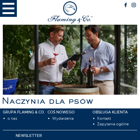
RESTAURACJA
Menu
Miejsce spotkań
Miejsce przyjazne Psom
BIZNES
Spotkania biznesowe
Catering
Nietypowe lokalizacje
RODZINA
Przyjęcia rodzinne
Naczynia dla psów
FLAMING LATTE
Latte Menu
GRUPA FLAMING & CO.
COŚ NOWEGO
OBSŁUGA KLIENTA
Miejsce
o nas
Wydarzenia
Kontakt
Zapytania ogólne
NEWSLETTER