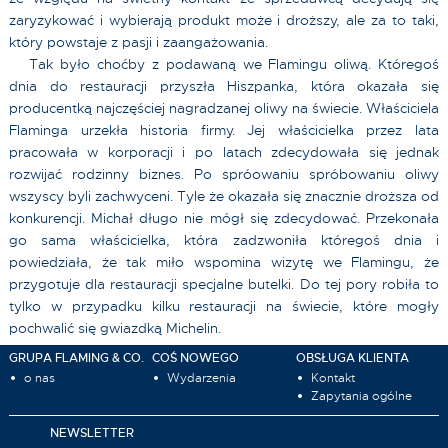
zaryzykować i wybierają produkt może i droższy, ale za to taki,
który powstaje z pasji i zaangażowania.
Tak było choćby z podawaną we Flamingu oliwą. Któregoś
dnia do restauracji przyszła Hiszpanka, która okazała się
producentką najczęściej nagradzanej oliwy na świecie. Właściciela
Flaminga urzekła historia firmy. Jej właścicielka przez lata
pracowała w korporacji i po latach zdecydowała się jednak
rozwijać rodzinny biznes. Po spróowaniu spróbowaniu oliwy
wszyscy byli zachwyceni. Tyle że okazała się znacznie droższa od
konkurencji. Michał długo nie mógł się zdecydować. Przekonała
go sama właścicielka, która zadzwoniła któregoś dnia i
powiedziała, że tak miło wspomina wizytę we Flamingu, że
przygotuje dla restauracji specjalne butelki. Do tej pory robiła to
tylko w przypadku kilku restauracji na świecie, które mogły
pochwalić się gwiazdką Michelin.
GRUPA FLAMING & CO.
COŚ NOWEGO
OBSŁUGA KLIENTA
o nas
Wydarzenia
Kontakt
Zapytania ogólne
NEWSLETTER